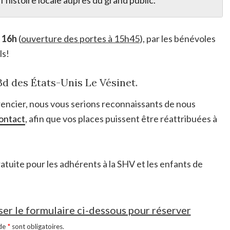
 l’histoire locale auprès du grand public.
 16h
(
ouverture des portes à 15h45
), par les bénévoles
ls!
d des États-Unis Le Vésinet.
rencier, nous vous serions reconnaissants de nous
ontact
, afin que vos places puissent être réattribuées à
gratuite pour les adhérents à la SHV et les enfants de
iser le formulaire ci-dessous pour réserver
 de
*
sont obligatoires.