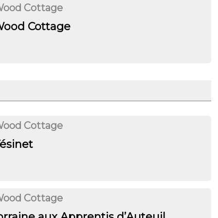
Wood Cottage
 Wood Cottage
Wood Cottage
ésinet
Wood Cottage
orraine aux Apprentis d’Auteuil