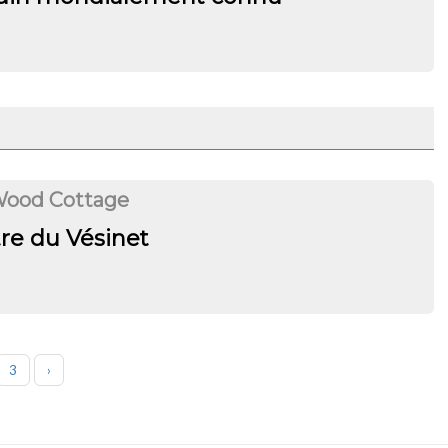
Wood Cottage
re du Vésinet
3
›