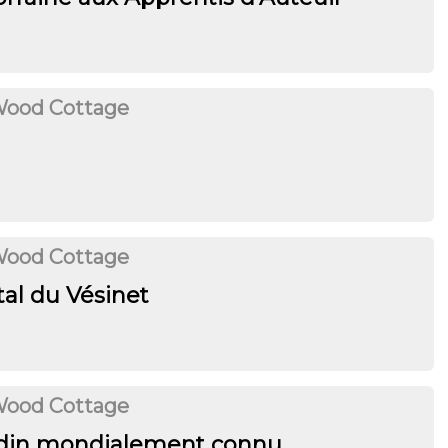
Wood Cottage
Wood Cottage
ital du Vésinet
Wood Cottage
ndin mondialement connu